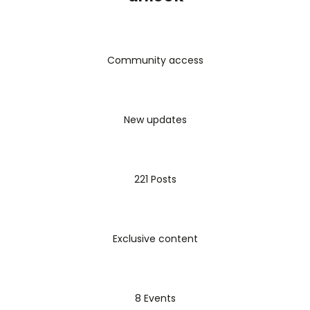
solidario
dirigidas a responder a necesidades reales
de la comunidad. Además de detallar un
itinerario
práctico de cinco etapas
para el desarrollo exitoso
de proyectos (motivación, diagnóstico, diseño,
Community access
ejecución y cierre), el manual subraya la importancia
de la
reflexión, el registro y la evaluación
continua
como procesos transversales, y enfatiza el
New updates
rol del
protagonismo estudiantil
y la
solidaridad
horizontal
para alcanzar una educación integral y
un impacto social duradero.
221 Posts
Tapia, M. N. (2024). Cómo desarrollar proyectos de
aprendizaje-servicio solidario. Manual para todos los
Exclusive content
niveles educativos y la educación no formal (1ra ed.).
CLAYSS.
8 Events