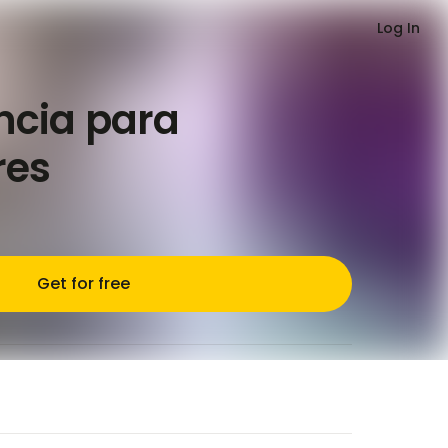
Log In
ncia para
res
Get for free