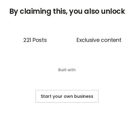
Asimismo, sostiene que
l
By claiming this, you also unlock
placer y la alegría favore
Finalmente, describe el de
adolescencia, resaltando
creatividad, la motivaci
221 Posts
Exclusive content
aprendizaje verdaderamente
Neurociencia para educad
querido saber sobre el ce
a explicárselo de manera 
Built with
Start your own business