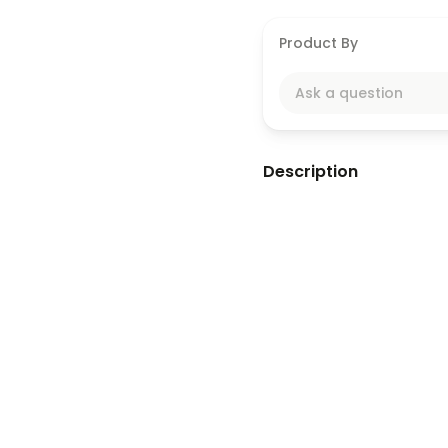
Product By
Ask a question
Description
Este fragmento del libro
N
conocimiento del cerebro 
referencias culturales de 
que
educar es una tarea
cerebro es el órgano que 
A través de ejemplos coti
explica que la genética in
aprendizaje
, ya que el a
neuronales. El texto derri
información:
aprender sig
dinámicas
, comparadas c