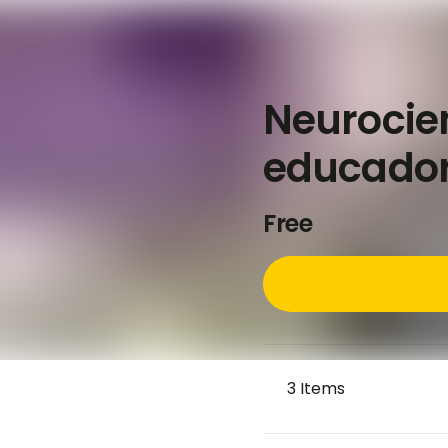
Neurocie
educado
Free
3
Items