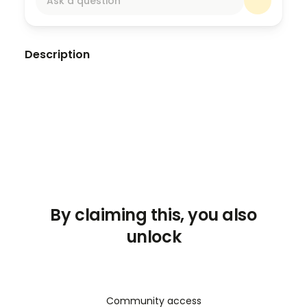
Ask a question
Description
Está obra expone los principios ideológicos,
políticos y sociales del aprismo como
movimiento de integración latinoamericana,
justicia social, antiimperialismo y democracia
participativa. Este libro marcó una etapa
decisiva en la historia política del Perú y
América Latina, al proponer una alternativa
propia frente al capitalismo y al comunismo.
Haya de la Torre, V. R. (1930). Ideario y acción
By claiming this, you also
aprista.
unlock
Community access