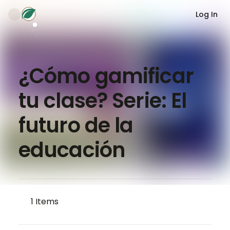
Log In
¿Cómo gamificar
tu clase? Serie: El
futuro de la
educación
1
Items