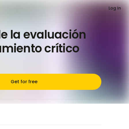
Log In
e la evaluación
miento crítico
Get for free