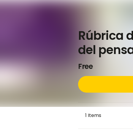
Rúbrica d
del pensa
Free
1
Items