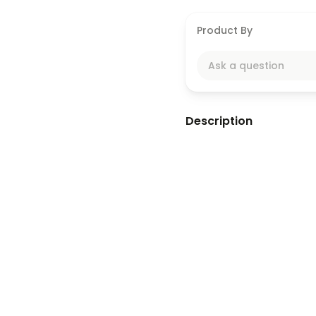
Product By
Ask a question
Description
Una rúbrica es una her
criterios específicos qu
caso del pensamiento cr
niveles de desempeño q
información, evaluar a