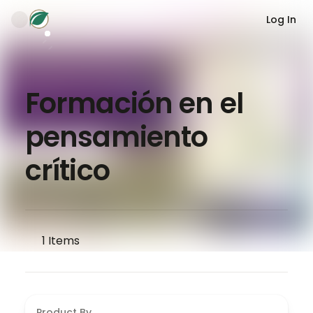
Log In
Formación en el
pensamiento
crítico
1
Items
Product By